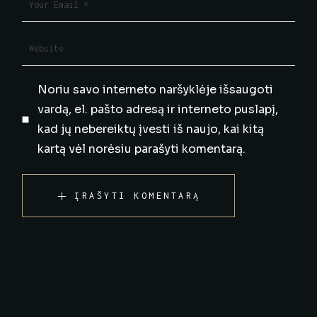
Noriu savo interneto naršyklėje išsaugoti
vardą, el. pašto adresą ir interneto puslapį,
kad jų nebereiktų įvesti iš naujo, kai kitą
kartą vėl norėsiu parašyti komentarą.
ĮRAŠYTI KOMENTARĄ