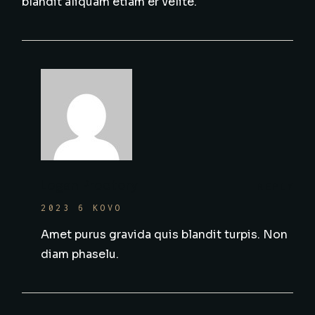
blandit aliquam etiam er velite.
Logan Proctory
REPLY
2023 6 KOVO
Amet purus gravida quis blandit turpis. Non
diam phaselu.