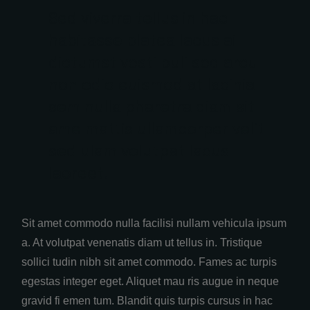
Sed viverra tellus in hac
habitasse platea lacus ai
dictumst vesti buli sed arcu
non odio euismod at lacinia
sem nulla pharetra diam sit
ame mattis ullamcorper velit
sed ulam volutpat lacus
laoreet.
Sit amet commodo nulla facilisi nullam vehicula ipsum
a. At volutpat venenatis diam ut tellus in. Tristique
sollici tudin nibh sit amet commodo. Fames ac turpis
egestas integer eget. Aliquet mau ris augue in neque
gravid fi emen tum. Blandit quis turpis cursus in hac