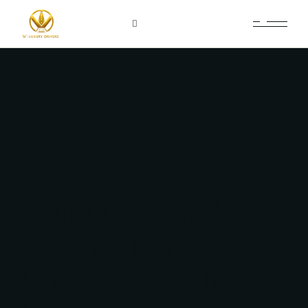
+370 687 66366
Leather Car
Equipment And
Interior That Make
Convertibles Today