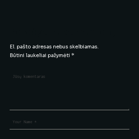
Parašykite komentarą
El. pašto adresas nebus skelbiamas.
Būtini laukeliai pažymėti
*