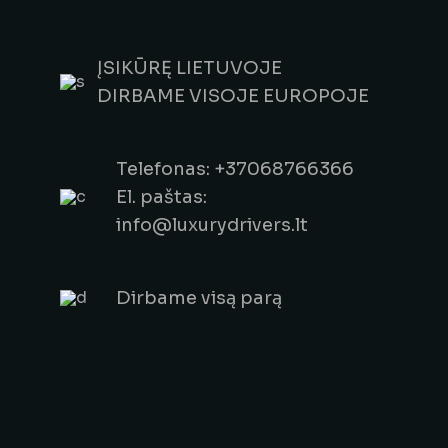
ĮSIKŪRĘ LIETUVOJE
DIRBAME VISOJE EUROPOJE
Telefonas: +37068766366
El. paštas:
info@luxurydrivers.lt
Dirbame visą parą