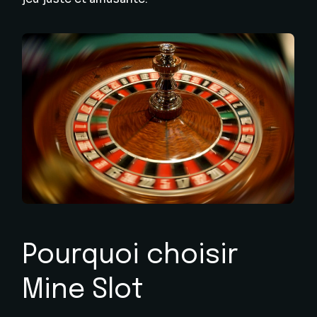
Pourquoi choisir
Mine Slot