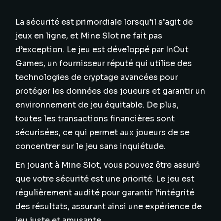
La sécurité est primordiale lorsqu’il s’agit de
jeux en ligne, et Mine Slot ne fait pas
d’exception. Le jeu est développé par InOut
Games, un fournisseur réputé qui utilise des
technologies de cryptage avancées pour
protéger les données des joueurs et garantir un
environnement de jeu équitable. De plus,
toutes les transactions financières sont
sécurisées, ce qui permet aux joueurs de se
concentrer sur le jeu sans inquiétude.
En jouant à Mine Slot, vous pouvez être assuré
que votre sécurité est une priorité. Le jeu est
régulièrement audité pour garantir l’intégrité
des résultats, assurant ainsi une expérience de
jeu juste et amusante.