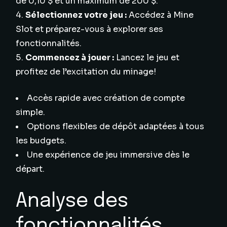
de 0,10 $ et un maximum de 200 $.
Sélectionnez votre jeu :
Accédez à Mine
Slot et préparez-vous à explorer ses
fonctionnalités.
Commencez à jouer :
Lancez le jeu et
profitez de l’excitation du minage!
Accès rapide avec création de compte
simple.
Options flexibles de dépôt adaptées à tous
les budgets.
Une expérience de jeu immersive dès le
départ.
Analyse des
fonctionnalités