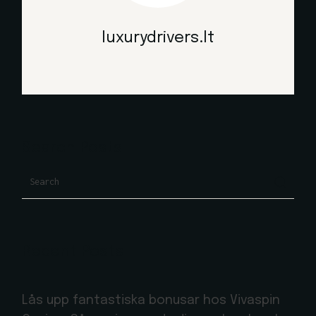
luxurydrivers.lt
Search Posts
Search
Recent Posts
Lås upp fantastiska bonusar hos Vivaspin