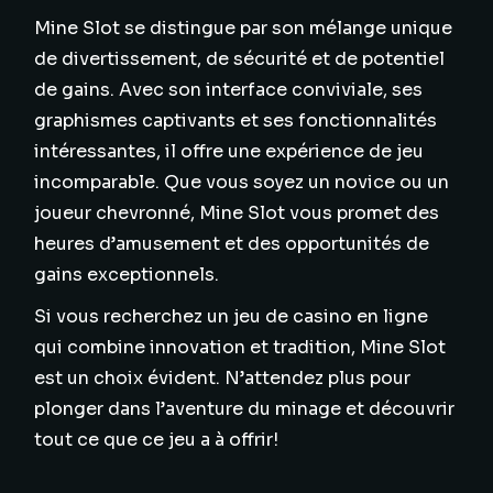
Mine Slot se distingue par son mélange unique
de divertissement, de sécurité et de potentiel
de gains. Avec son interface conviviale, ses
graphismes captivants et ses fonctionnalités
intéressantes, il offre une expérience de jeu
incomparable. Que vous soyez un novice ou un
joueur chevronné, Mine Slot vous promet des
heures d’amusement et des opportunités de
gains exceptionnels.
Si vous recherchez un jeu de casino en ligne
qui combine innovation et tradition, Mine Slot
est un choix évident. N’attendez plus pour
plonger dans l’aventure du minage et découvrir
tout ce que ce jeu a à offrir!