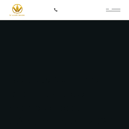
Skip
to
+370 687 66366
the
content
Découvrez mine
slot : le guide
complet pour
débutants en 2026