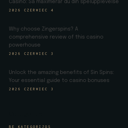
Casino: Så maximerar du din spelupplevelse
2026 CZERWIEC 4
Why choose Zingerspins? A
comprehensive review of this casino
powerhouse
2026 CZERWIEC 3
Unlock the amazing benefits of Sin Spins:
Your essential guide to casino bonuses
2026 CZERWIEC 3
Categories
BE KATEGORIJOS