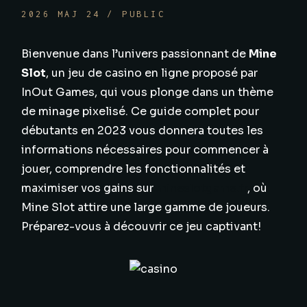
2026 MAJ 24
PUBLIC
Bienvenue dans l’univers passionnant de
Mine
Slot
, un jeu de casino en ligne proposé par
InOut Games, qui vous plonge dans un thème
de minage pixelisé. Ce guide complet pour
débutants en 2023 vous donnera toutes les
informations nécessaires pour commencer à
jouer, comprendre les fonctionnalités et
maximiser vos gains sur
mineslotgame.fr
, où
Mine Slot attire une large gamme de joueurs.
Préparez-vous à découvrir ce jeu captivant!