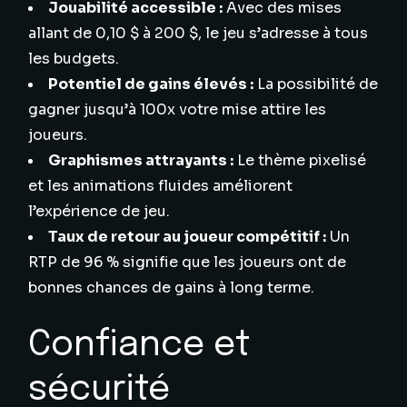
Jouabilité accessible :
Avec des mises
allant de 0,10 $ à 200 $, le jeu s’adresse à tous
les budgets.
Potentiel de gains élevés :
La possibilité de
gagner jusqu’à 100x votre mise attire les
joueurs.
Graphismes attrayants :
Le thème pixelisé
et les animations fluides améliorent
l’expérience de jeu.
Taux de retour au joueur compétitif :
Un
RTP de 96 % signifie que les joueurs ont de
bonnes chances de gains à long terme.
Confiance et
sécurité