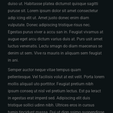
duiso ut. Habitasse platea dictumst quisque sagitti
puruse sit. Lorem ipsum dolor sit amet consectetur
adip icing elit ut. Amet justo donec enim diam
vulputate. Donec adipiscing tristique risus nec.
Egestas purus viver a accu san in. Feugiat vivamus at
augue eget arcu dictum varius duis at. Purs usit amet
luctus venenatis. Lectu smagn do diam maecenas se
denim ut sem. Vive ra mauris in aliquam sem feugiat
in ani.
Semper auctor neque vitae tempus quam
pellentesque. Vel facilisis volut at est velit. Porta lorem
mollis aliquail uto porttitor. Feugiat pretium nibh
ipsum conseq ut nisl vel pretium lectus. Est pa leract
in egestas erat imperd sed. Adipiscing elit duis
tristique sollici udinn nibh. Ultrices eros in cursus
turpis tincidunt massa. Dui ut dign ssimo suspendisse