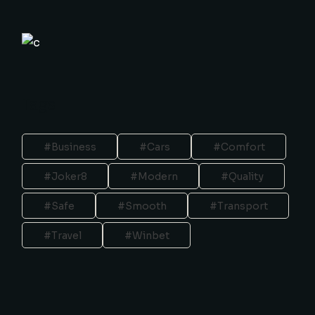
Tags
Business
Cars
Comfort
Joker8
Modern
Quality
Safe
Smooth
Transport
Travel
Winbet