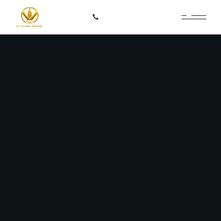
+370 687 66366
Fine And Relaxing
Ambient Music To
Play On While
Driving