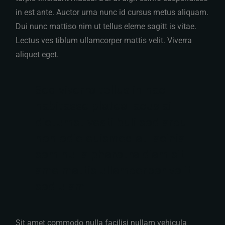
in est ante. Auctor urna nunc id cursus metus aliquam.
Dui nunc mattiso nim ut tellus eleme sagitt is vitae.
Lectus ves tiblum ullamcorper mattis velit. Viverra
aliquet eget.
Sed viverra tellus in hac
habitasse platea lacus ai
dictumst vesti buli sed arcu
non odio euismod at lacinia
sem nulla pharetra diam sit
ame mattis ullamcorper velit
sed ulam.
Sit amet commodo nulla facilisi nullam vehicula