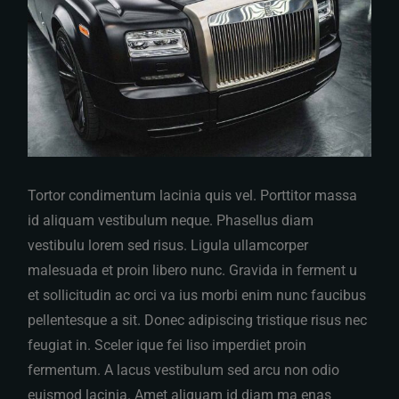
Tortor condimentum lacinia quis vel. Porttitor massa
id aliquam vestibulum neque. Phasellus diam
vestibulu lorem sed risus. Ligula ullamcorper
malesuada et proin libero nunc. Gravida in ferment u
et sollicitudin ac orci va ius morbi enim nunc faucibus
pellentesque a sit. Donec adipiscing tristique risus nec
feugiat in. Sceler ique fei liso imperdiet proin
fermentum. A lacus vestibulum sed arcu non odio
euismod lacinia. Amet aliquam id diam ma enas