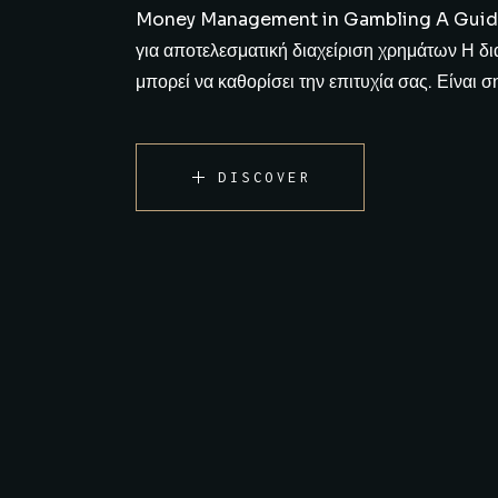
Money Management in Gambling A Guide 
για αποτελεσματική διαχείριση χρημάτων Η δια
μπορεί να καθορίσει την επιτυχία σας. Είναι σ
DISCOVER