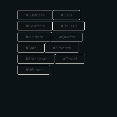
Business
Cars
Comfort
Joker8
Modern
Quality
Safe
Smooth
Transport
Travel
Winbet