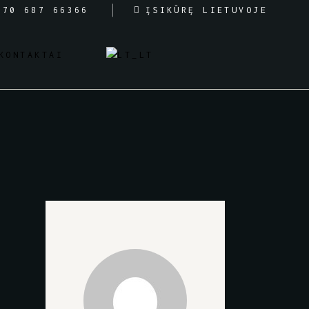
370 687 66366
ĮSIKŪRĘ LIETUVOJE
KONTAKTAI