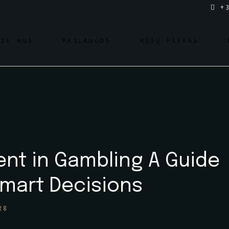
+
PIE MUS
PASLAUGOS
MŪSŲ PARKAS
t in Gambling A Guide
Smart Decisions
R8