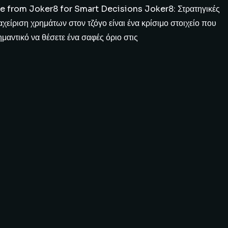
from Joker8 for Smart Decisions Joker8: Στρατηγικές
χείριση χρημάτων στον τζόγο είναι ένα κρίσιμο στοιχείο που
ημαντικό να θέσετε ένα σαφές όριο στις