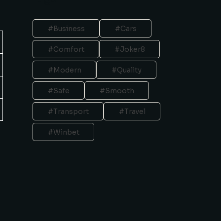
Business
Cars
Comfort
Joker8
Modern
Quality
Safe
Smooth
Transport
Travel
Winbet