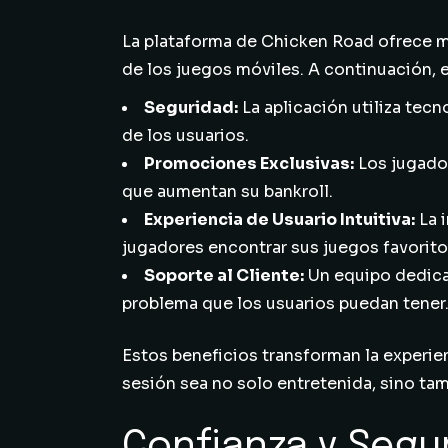
La plataforma de Chicken Road ofrece mú
de los juegos móviles. A continuación,
Seguridad:
La aplicación utiliza tec
de los usuarios.
Promociones Exclusivas:
Los jugado
que aumentan su bankroll.
Experiencia de Usuario Intuitiva:
La i
jugadores encontrar sus juegos favorito
Soporte al Cliente:
Un equipo dedicad
problema que los usuarios puedan tener
Estos beneficios transforman la experi
sesión sea no solo entretenida, sino tam
Confianza y Segu