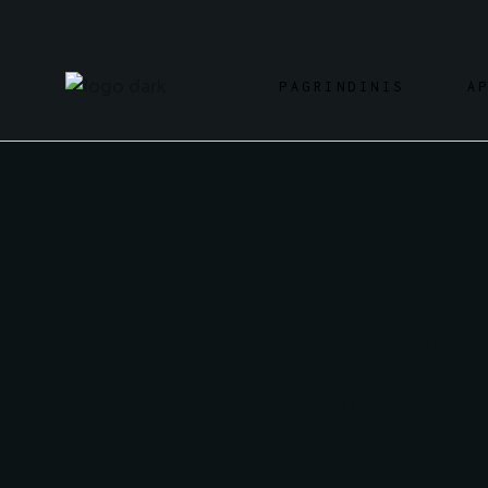
Skip
to
the
content
PAGRINDINIS
A
Chicken Road
slots, fast p
promotions