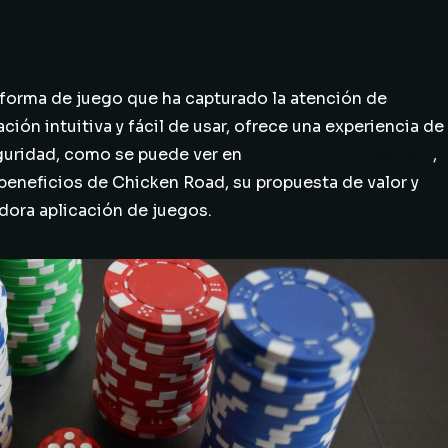
forma de juego que ha capturado la atención de
ión intuitiva y fácil de usar, ofrece una experiencia de
guridad, como se puede ver en
chicken-road.mex.com
,
 beneficios de Chicken Road, su propuesta de valor y
ora aplicación de juegos.