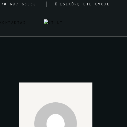
370 687 66366
ĮSIKŪRĘ LIETUVOJE
KONTAKTAI