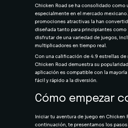
Chicken Road se ha consolidado como un
especialmente en el mercado mexicano. S
promociones atractivas la han convertid
diseñada tanto para principiantes como 
disfrutar de una variedad de juegos, in
multiplicadores en tiempo real.
Con una calificación de 4.9 estrellas d
Chicken Road demuestra su popularidad y
aplicación es compatible con la mayoría
fácil y rápido a la diversión.
Cómo empezar co
Iniciar tu aventura de juego en Chicken
continuación, te presentamos los pasos