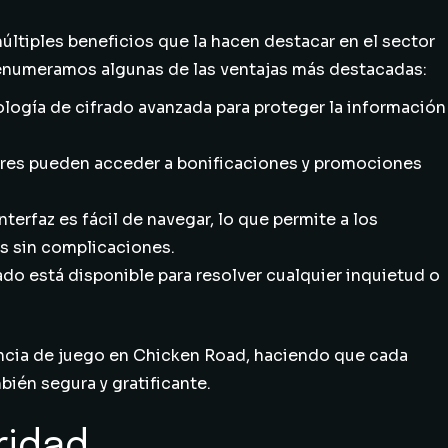
ltiples beneficios que la hacen destacar en el sector
 enumeramos algunas de las ventajas más destacadas:
nología de cifrado avanzada para proteger la información
res pueden acceder a bonificaciones y promociones
nterfaz es fácil de navegar, lo que permite a los
s sin complicaciones.
o está disponible para resolver cualquier inquietud o
.
encia de juego en Chicken Road, haciendo que cada
bién segura y gratificante.
ridad