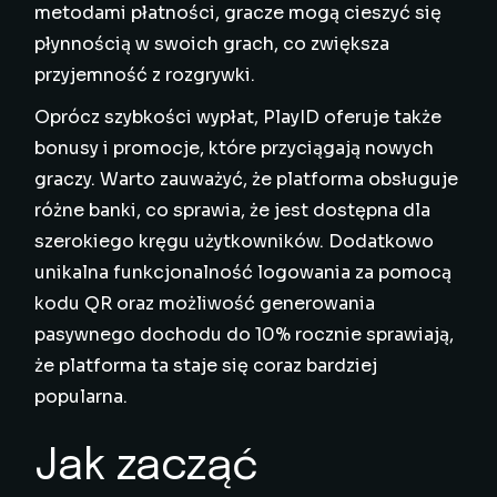
metodami płatności, gracze mogą cieszyć się
płynnością w swoich grach, co zwiększa
przyjemność z rozgrywki.
Oprócz szybkości wypłat, PlayID oferuje także
bonusy i promocje, które przyciągają nowych
graczy. Warto zauważyć, że platforma obsługuje
różne banki, co sprawia, że jest dostępna dla
szerokiego kręgu użytkowników. Dodatkowo
unikalna funkcjonalność logowania za pomocą
kodu QR oraz możliwość generowania
pasywnego dochodu do 10% rocznie sprawiają,
że platforma ta staje się coraz bardziej
popularna.
Jak zacząć