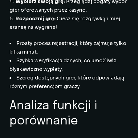
Wybierz swoją grę:
Przeglądaj bogaty wybór
gier oferowanych przez kasyno.
Rozpocznij grę:
Ciesz się rozgrywką i miej
szansę na wygrane!
Prosty proces rejestracji, który zajmuje tylko
kilka minut.
Szybka weryfikacja danych, co umożliwia
błyskawiczne wypłaty.
Szereg dostępnych gier, które odpowiadają
różnym preferencjom graczy.
Analiza funkcji i
porównanie