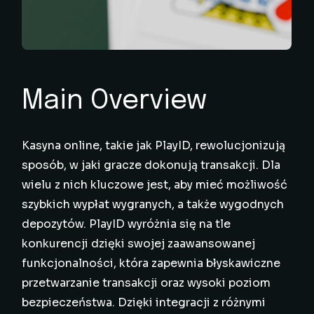
Main Overview
Kasyna online, takie jak PlayID, rewolucjonizują
sposób, w jaki gracze dokonują transakcji. Dla
wielu z nich kluczowe jest, aby mieć możliwość
szybkich wypłat wygranych, a także wygodnych
depozytów. PlayID wyróżnia się na tle
konkurencji dzięki swojej zaawansowanej
funkcjonalności, która zapewnia błyskawiczne
przetwarzanie transakcji oraz wysoki poziom
bezpieczeństwa. Dzięki integracji z różnymi