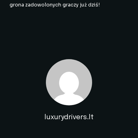
grona zadowolonych graczy już dziś!
luxurydrivers.lt