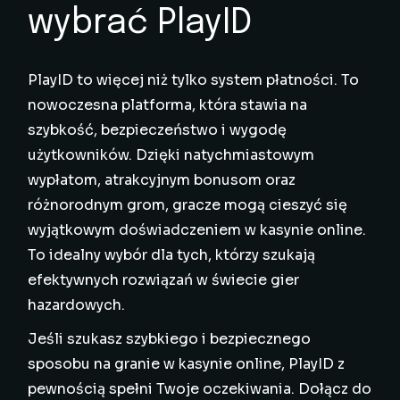
wybrać PlayID
PlayID to więcej niż tylko system płatności. To
nowoczesna platforma, która stawia na
szybkość, bezpieczeństwo i wygodę
użytkowników. Dzięki natychmiastowym
wypłatom, atrakcyjnym bonusom oraz
różnorodnym grom, gracze mogą cieszyć się
wyjątkowym doświadczeniem w kasynie online.
To idealny wybór dla tych, którzy szukają
efektywnych rozwiązań w świecie gier
hazardowych.
Jeśli szukasz szybkiego i bezpiecznego
sposobu na granie w kasynie online, PlayID z
pewnością spełni Twoje oczekiwania. Dołącz do