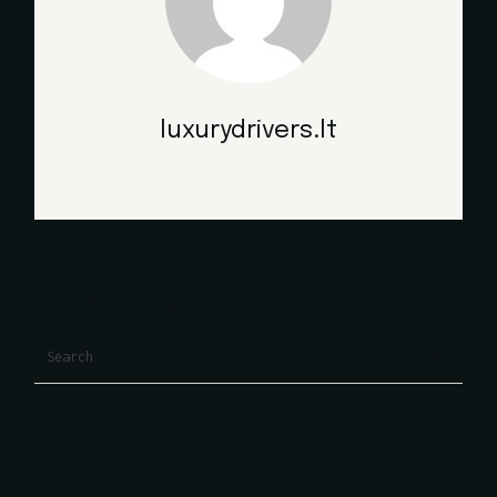
luxurydrivers.lt
Search Posts
Search
Recent Posts