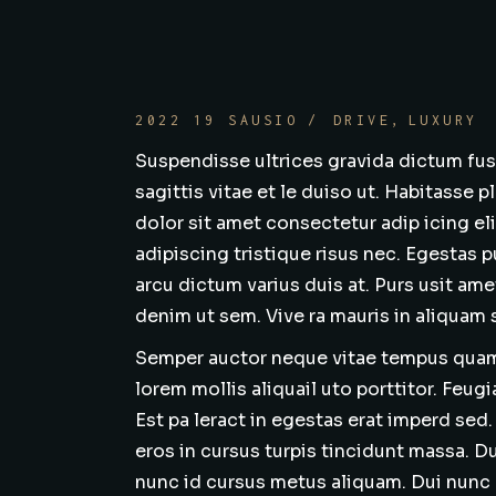
2022 19 SAUSIO
DRIVE
LUXURY
Suspendisse ultrices gravida dictum fusc
sagittis vitae et le duiso ut. Habitasse 
dolor sit amet consectetur adip icing e
adipiscing tristique risus nec. Egestas p
arcu dictum varius duis at. Purs usit a
denim ut sem. Vive ra mauris in aliquam s
Semper auctor neque vitae tempus quam pe
lorem mollis aliquail uto porttitor. Feug
Est pa leract in egestas erat imperd sed. 
eros in cursus turpis tincidunt massa. D
nunc id cursus metus aliquam. Dui nunc m