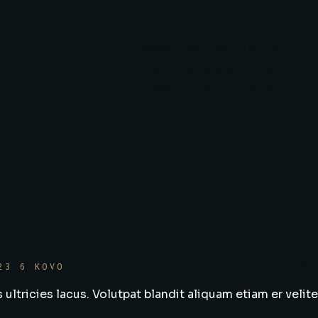
What Are The Effects
That Interiors Of A Car
Have For Your Comfor
23 6 KOVO
REPL
ultricies lacus. Volutpat blandit aliquam etiam er velite