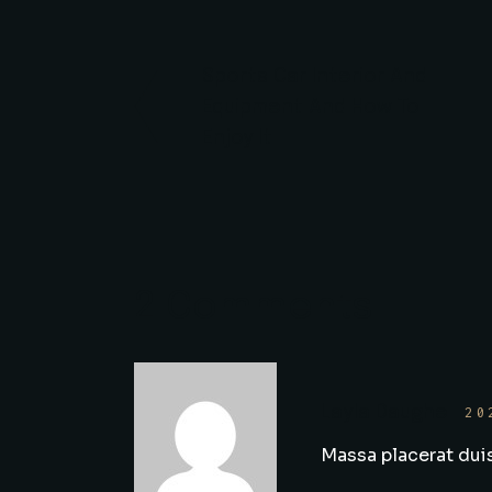
Sports Car Interior And
Equipment And How To
Enjoy It
2 Comments
Layla Daughe
20
Massa placerat duis 