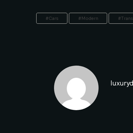
Cars
Modern
Trans
luxuryd