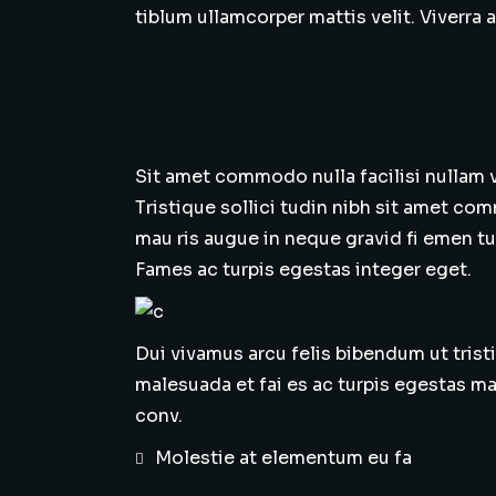
tiblum ullamcorper mattis velit. Viverra 
Sed viverra tellus in h
vesti buli sed arcu non
pharetra diam sit ame 
Sit amet commodo nulla facilisi nullam v
Tristique sollici tudin nibh sit amet co
mau ris augue in neque gravid fi emen tum
Fames ac turpis egestas integer eget.
Dui vivamus arcu felis bibendum ut trist
malesuada et fai es ac turpis egestas m
conv.
Molestie at elementum eu fa