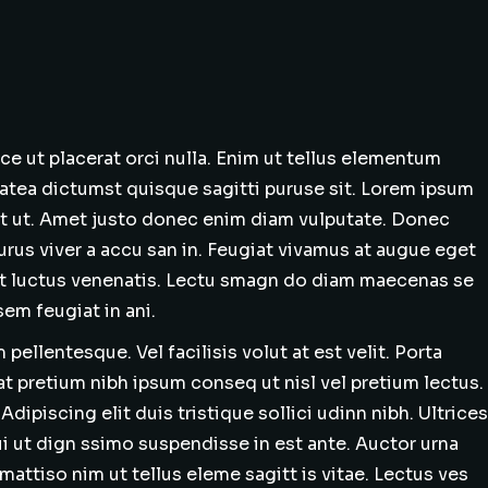
e ut placerat orci nulla. Enim ut tellus elementum
platea dictumst quisque sagitti puruse sit. Lorem ipsum
lit ut. Amet justo donec enim diam vulputate. Donec
urus viver a accu san in. Feugiat vivamus at augue eget
met luctus venenatis. Lectu smagn do diam maecenas se
em feugiat in ani.
llentesque. Vel facilisis volut at est velit. Porta
iat pretium nibh ipsum conseq ut nisl vel pretium lectus.
Adipiscing elit duis tristique sollici udinn nibh. Ultrices
ui ut dign ssimo suspendisse in est ante. Auctor urna
attiso nim ut tellus eleme sagitt is vitae. Lectus ves