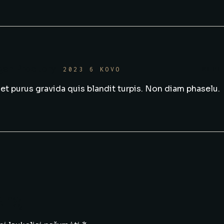
gan Proctory
2023 6 KOVO
REPL
t purus gravida quis blandit turpis. Non diam phaselu.
arą