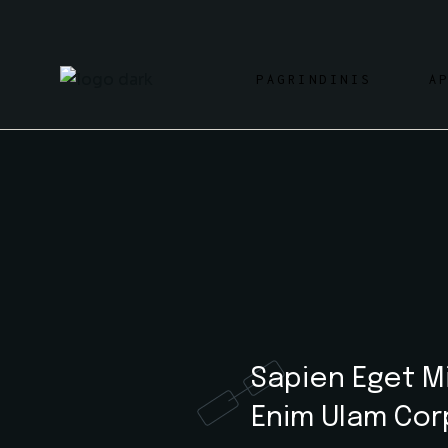
Skip
to
the
content
PAGRINDINIS
A
Sapien Eget Mi
Enim Ulam Cor