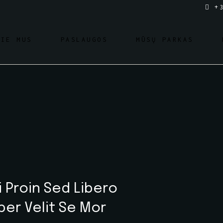
+
PIE MUS
PASLAUGOS
MŪSŲ PARKAS
 Proin Sed Libero
per Velit Se Mor