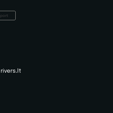
port
rivers.lt