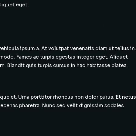
aliquet eget.
ac habitasse platea lacus ai dictumst
 odio euismod at lacinia sem nulla
mattis ullamcorper velit sed ulam.
ehicula ipsum a. At volutpat venenatis diam ut tellus in.
mmodo. Fames ac turpis egestas integer eget. Aliquet
. Blandit quis turpis cursus in hac habitasse platea.
ique et. Urna porttitor rhoncus non dolor purus. Et netus
aecenas pharetra. Nunc sed velit dignissim sodales