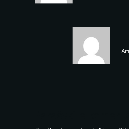
Lo
Ame
Parašykite koment