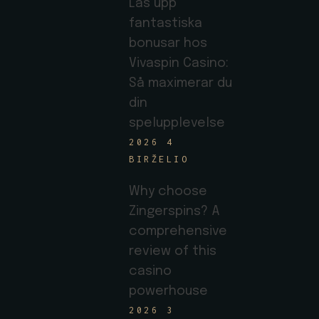
Lås upp
fantastiska
bonusar hos
Vivaspin Casino:
Så maximerar du
din
spelupplevelse
2026 4
BIRŽELIO
Why choose
Zingerspins? A
comprehensive
review of this
casino
powerhouse
2026 3