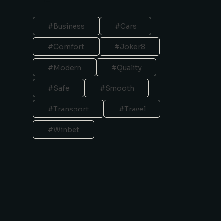
Business
Cars
Comfort
Joker8
Modern
Quality
Safe
Smooth
Transport
Travel
Winbet