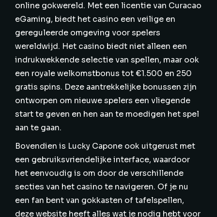
online gokwereld. Met een licentie van Curacao
eGaming, biedt het casino een veilige en
gereguleerde omgeving voor spelers
wereldwijd. Het casino biedt niet alleen een
indrukwekkende selectie van spellen, maar ook
een royale welkomstbonus tot €1.500 en 250
gratis spins. Deze aantrekkelijke bonussen zijn
ontworpen om nieuwe spelers een vliegende
start te geven en hen aan te moedigen het spel
aan te gaan.
Bovendien is Lucky Capone ook uitgerust met
een gebruiksvriendelijke interface, waardoor
het eenvoudig is om door de verschillende
secties van het casino te navigeren. Of je nu
een fan bent van gokkasten of tafelspellen,
deze website heeft alles wat je nodig hebt voor