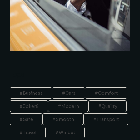
Tags
Business
Cars
Comfort
Joker8
Modern
Quality
Safe
Smooth
Transport
Travel
Winbet