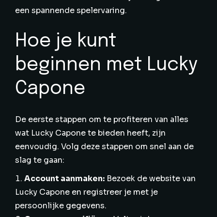
een spannende spelervaring.
Hoe je kunt
beginnen met Lucky
Capone
De eerste stappen om te profiteren van alles
wat Lucky Capone te bieden heeft, zijn
eenvoudig. Volg deze stappen om snel aan de
slag te gaan:
Account aanmaken:
Bezoek de website van
Lucky Capone en registreer je met je
persoonlijke gegevens.