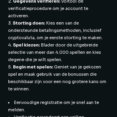
Gegevens verifiëren:
Voltooi de
verificatieprocedure om je account te
activeren.
Storting doen:
Kies een van de
ondersteunde betalingsmethoden, inclusief
cryptovaluta, om je eerste storting te maken.
Spel kiezen:
Blader door de uitgebreide
selectie van meer dan 4.000 spellen en kies
degene die je wilt spelen.
Begin met spelen:
Geniet van je gekozen
spel en maak gebruik van de bonussen die
beschikbaar zijn voor een nog grotere kans om
te winnen.
Eenvoudige registratie om je snel aan te
melden.