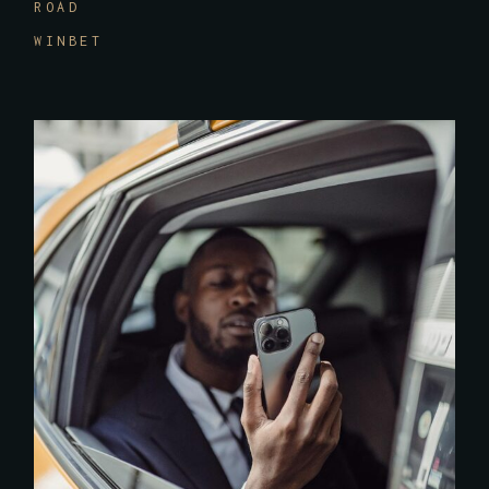
ROAD
WINBET