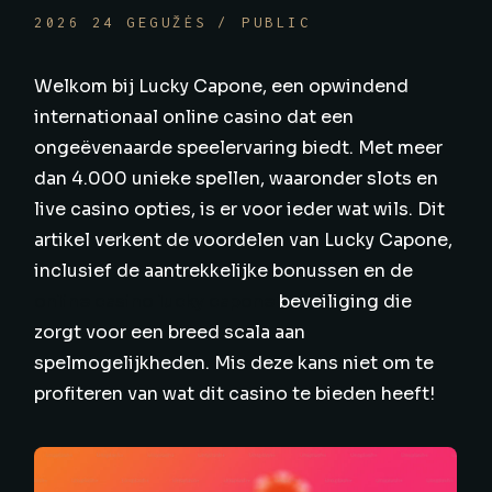
2026 24 GEGUŽĖS
PUBLIC
Welkom bij Lucky Capone, een opwindend
internationaal online casino dat een
ongeëvenaarde speelervaring biedt. Met meer
dan 4.000 unieke spellen, waaronder slots en
live casino opties, is er voor ieder wat wils. Dit
artikel verkent de voordelen van Lucky Capone,
inclusief de aantrekkelijke bonussen en de
online casino lucky capone
beveiliging die
zorgt voor een breed scala aan
spelmogelijkheden. Mis deze kans niet om te
profiteren van wat dit casino te bieden heeft!