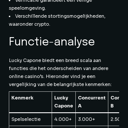
Verificatie garandeert een veilige
speelomgeving.
Verschillende stortingsmogelijkheden,
waaronder crypto.
Functie-analyse
Lucky Capone biedt een breed scala aan
functies die het onderscheiden van andere
online casino’s. Hieronder vind je een
vergelijking van de belangrijkste kenmerken:
Kenmerk
Lucky
Concurrent
Concur
Capone
A
B
Spelselectie
4.000+
3.000+
2.500+