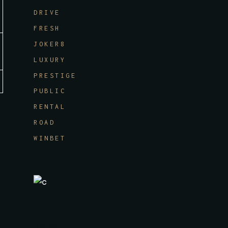
DRIVE
FRESH
JOKER8
LUXURY
PRESTIGE
PUBLIC
RENTAL
ROAD
WINBET
Tags