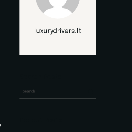
luxurydrivers.lt
Search Posts
Search
Recent Posts
ä