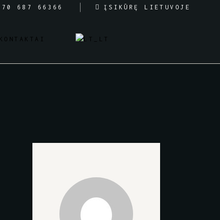
370 687 66366
ĮSIKŪRĘ LIETUVOJE
KONTAKTAI