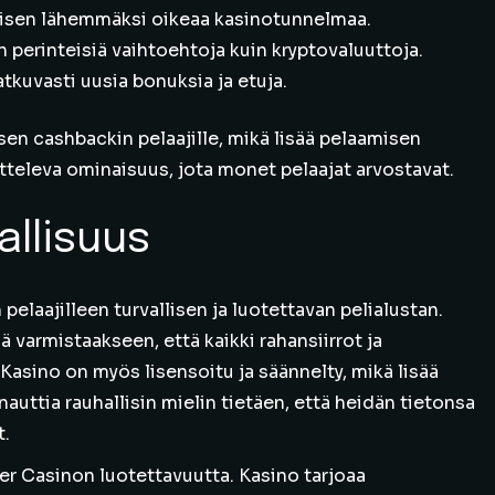
isen lähemmäksi oikeaa kasinotunnelmaa.
in perinteisiä vaihtoehtoja kuin kryptovaluuttoja.
atkuvasti uusia bonuksia ja etuja.
sen cashbackin pelaajille, mikä lisää pelaamisen
tteleva ominaisuus, jota monet pelaajat arvostavat.
allisuus
elaajilleen turvallisen ja luotettavan pelialustan.
varmistaakseen, että kaikki rahansiirrot ja
Kasino on myös lisensoitu ja säännelty, mikä lisää
nauttia rauhallisin mielin tietäen, että heidän tietonsa
t.
r Casinon luotettavuutta. Kasino tarjoaa