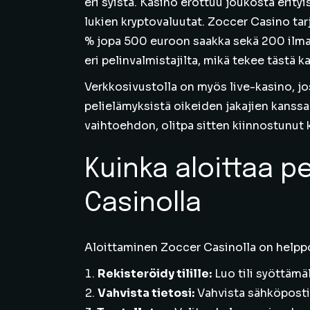
eri syistä. Kasino erottuu joukosta erit
lukien kryptovaluutat. Zoccer Casino ta
% jopa 500 euroon saakka sekä 200 ilmais
eri pelinvalmistajilta, mikä tekee tästä 
Verkkosivustolla on myös live-kasino, jos
pelielämyksistä oikeiden jakajien kans
vaihtoehdon, olitpa sitten kiinnostunut 
Kuinka aloittaa 
Casinolla
Aloittaminen Zoccer Casinolla on helppo
Rekisteröidy tilille:
Luo tili syöttämäl
Vahvista tietosi:
Vahvista sähköpostios