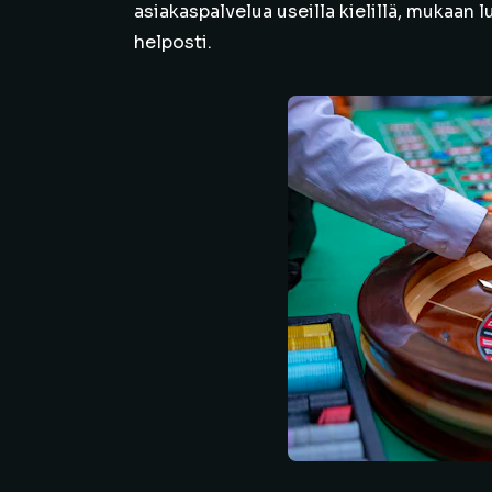
asiakaspalvelua useilla kielillä, mukaan 
helposti.