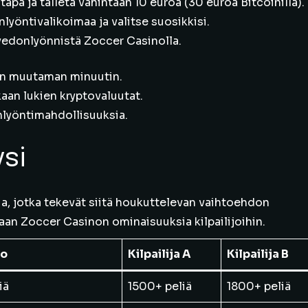
pa ja talleta vähintään 10 euroa (30 euroa Bitcoinilla).
nlyöntivalikoimaa ja valitse suosikkisi.
 vedonlyönnistä Zoccer Casinolla.
ain muutaman minuutin.
an lukien kryptovaluutat.
nlyöntimahdollisuuksia.
si
a, jotka tekevät siitä houkuttelevan vaihtoehdon
taan Zoccer Casinon ominaisuuksia kilpailijoihin.
no
Kilpailija A
Kilpailija B
iä
1500+ peliä
1800+ peliä